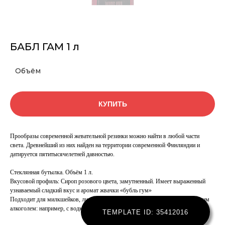
БАБЛ ГАМ 1 л
Объём
КУПИТЬ
Прообразы современной жевательной резинки можно найти в любой части
света. Древнейший из них найден на территории современной Финляндии и
датируется пятитысячелетней давностью.
Стеклянная бутылка. Объём 1 л.
Вкусовой профиль: Сироп розового цвета, замутненный. Имеет выраженный
узнаваемый сладкий вкус и аромат жвачки «бубль гум»
Подходит для милкшейков, лимонадов и смузи. Хорошо сочетается с крепким
алкоголем: например, с водкой или ромом.
TEMPLATE ID: 35412016