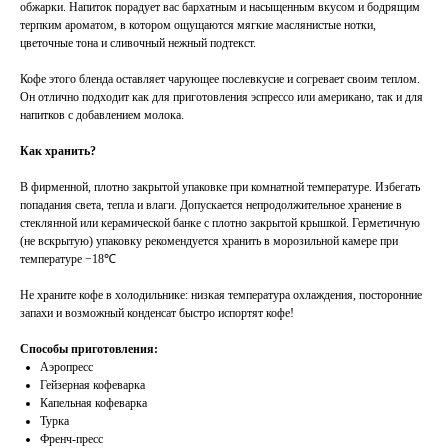
обжарки. Напиток порадует вас бархатным и насыщенным вкусом и бодрящим
терпким ароматом, в котором ощущаются мягкие маслянистые нотки,
цветочные тона и сливочный нежный подтекст.
Кофе этого бленда оставляет чарующее послевкусие и согревает своим теплом.
Он отлично подходит как для приготовления эспрессо или американо, так и для
напитков с добавлением молока.
Как хранить?
В фирменной, плотно закрытой упаковке при комнатной температуре. Избегать
попадания света, тепла и влаги. Допускается непродолжительное хранение в
стеклянной или керамической банке с плотно закрытой крышкой. Герметичную
(не вскрытую) упаковку рекомендуется хранить в морозильной камере при
температуре −18℃
Не храните кофе в холодильнике: низкая температура охлаждения, посторонние
запахи и возможный конденсат быстро испортят кофе!
Способы приготовления:
Аэропресс
Гейзерная кофеварка
Капельная кофеварка
Турка
Френч-пресс