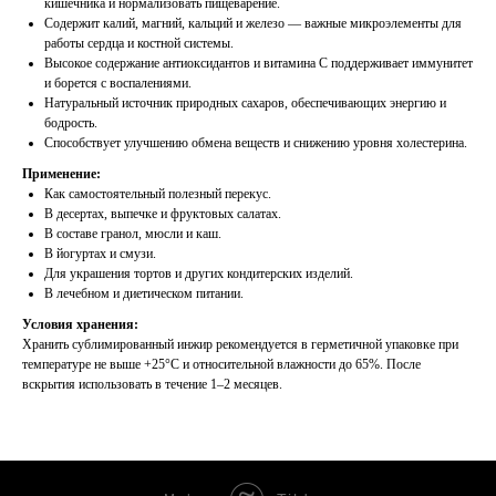
кишечника и нормализовать пищеварение.
Содержит калий, магний, кальций и железо — важные микроэлементы для
работы сердца и костной системы.
Высокое содержание антиоксидантов и витамина C поддерживает иммунитет
и борется с воспалениями.
Натуральный источник природных сахаров, обеспечивающих энергию и
бодрость.
Способствует улучшению обмена веществ и снижению уровня холестерина.
Применение:
Как самостоятельный полезный перекус.
В десертах, выпечке и фруктовых салатах.
В составе гранол, мюсли и каш.
В йогуртах и смузи.
Для украшения тортов и других кондитерских изделий.
В лечебном и диетическом питании.
Условия хранения:
Хранить сублимированный инжир рекомендуется в герметичной упаковке при
температуре не выше +25°C и относительной влажности до 65%. После
вскрытия использовать в течение 1–2 месяцев.