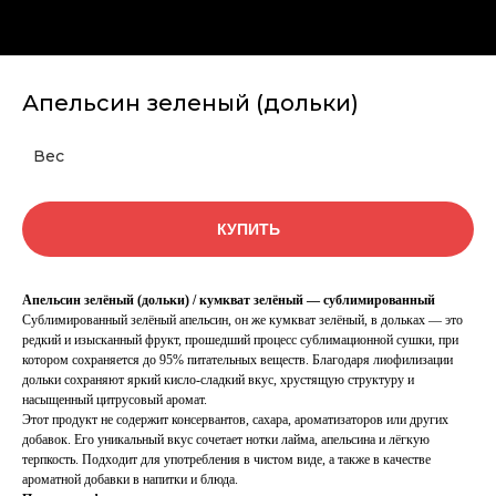
Апельсин зеленый (дольки)
Вес
КУПИТЬ
Апельсин зелёный (дольки) / кумкват зелёный — сублимированный
Сублимированный зелёный апельсин, он же кумкват зелёный, в дольках — это
редкий и изысканный фрукт, прошедший процесс сублимационной сушки, при
котором сохраняется до 95% питательных веществ. Благодаря лиофилизации
дольки сохраняют яркий кисло-сладкий вкус, хрустящую структуру и
насыщенный цитрусовый аромат.
Этот продукт не содержит консервантов, сахара, ароматизаторов или других
добавок. Его уникальный вкус сочетает нотки лайма, апельсина и лёгкую
терпкость. Подходит для употребления в чистом виде, а также в качестве
ароматной добавки в напитки и блюда.